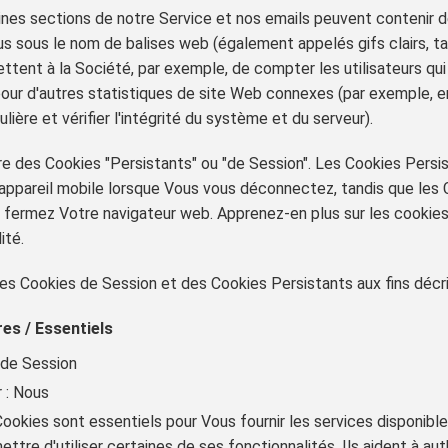
nes sections de notre Service et nos emails peuvent contenir de
s sous le nom de balises web (également appelés gifs clairs, tag
ettent à la Société, par exemple, de compter les utilisateurs qu
pour d'autres statistiques de site Web connexes (par exemple, en
ulière et vérifier l'intégrité du système et du serveur).
e des Cookies "Persistants" ou "de Session". Les Cookies Persis
 appareil mobile lorsque Vous vous déconnectez, tandis que les
fermez Votre navigateur web. Apprenez-en plus sur les cookies s
ité.
 des Cookies de Session et des Cookies Persistants aux fins décr
es / Essentiels
 de Session
 : Nous
Cookies sont essentiels pour Vous fournir les services disponibl
ttre d'utiliser certaines de ses fonctionnalités. Ils aident à auth