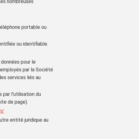
i ses nombreuses
 téléphone portable ou
tifiée ou identifiable.
 données pour le
s employés par la Société
des services liés au
ar l'utilisation du
site de page).
h/
tre entité juridique au