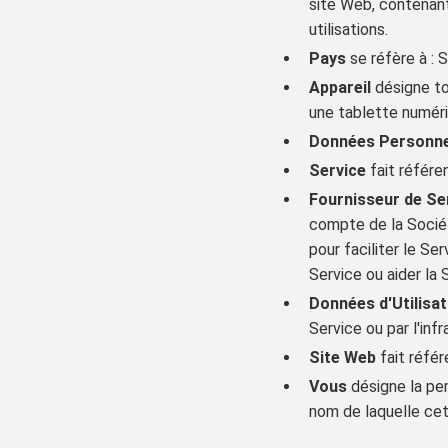
site Web, contenant
utilisations.
Pays
se réfère à : 
Appareil
désigne to
une tablette numéri
Données Personne
Service
fait référe
Fournisseur de Se
compte de la Sociét
pour faciliter le Se
Service ou aider la S
Données d'Utilisat
Service ou par l'inf
Site Web
fait réfé
Vous
désigne la per
nom de laquelle cet