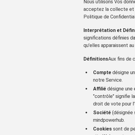
Nous utilisons Vos donné
acceptez la collecte et 
Politique de Confidentia
Interprétation et Défin
significations définies d
qu'elles apparaissent au s
Définitions
Aux fins de c
Compte
désigne un
notre Service.
Affilié
désigne une e
"contrôle" signifie 
droit de vote pour l
Société
(désignée s
mindpowerhub.
Cookies
sont de pet