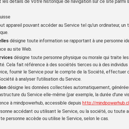
 les détails de Votre historique de navigation sur ce site parm
Suisse
ut appareil pouvant accéder au Service tel qu'un ordinateur, un
que.
lles
désigne toute information se rapportant à une personne iden
nce au site Web.
rvices
désigne toute personne physique ou morale qui traite les
é. Cela fait référence à des sociétés tierces ou à des individu
rvice, fournir le Service pour le compte de la Société, effectuer 
ociété à analyser l'utilisation du Service.
ion
désigne les données collectées automatiquement, générées p
rastructure du Service elle-même (par exemple, la durée d'une vi
rence à mindpowerhub, accessible depuis
http://mindpowerhub.c
sonne accédant ou utilisant le Service, ou la société, ou toute au
te personne accède ou utilise le Service, selon le cas.