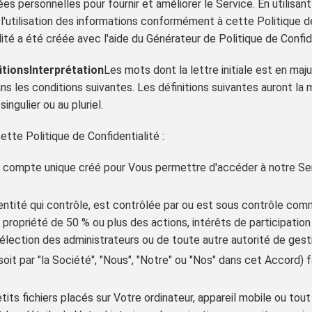
es personnelles pour fournir et améliorer le Service. En utilisant
l'utilisation des informations conformément à cette Politique d
lité a été créée avec l'aide du Générateur de Politique de Confide
itions
Interprétation
Les mots dont la lettre initiale est en maj
ans les conditions suivantes. Les définitions suivantes auront la
ingulier ou au pluriel.
ette Politique de Confidentialité :
 compte unique créé pour Vous permettre d'accéder à notre Ser
ntité qui contrôle, est contrôlée par ou est sous contrôle com
la propriété de 50 % ou plus des actions, intérêts de participation
'élection des administrateurs ou de toute autre autorité de gest
oit par "la Société", "Nous", "Notre" ou "Nos" dans cet Accord) f
its fichiers placés sur Votre ordinateur, appareil mobile ou tout