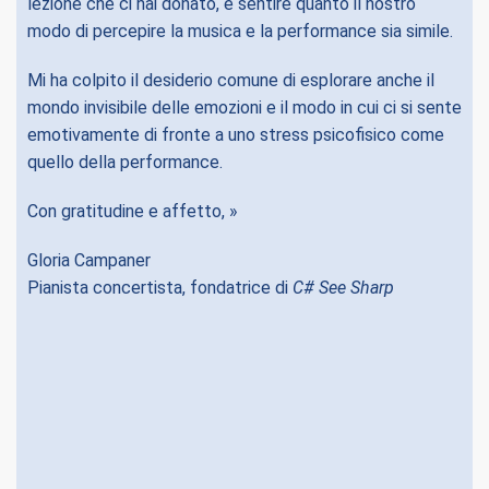
lezione che ci hai donato, e sentire quanto il nostro
Qu
modo di percepire la musica e la performance sia simile.
pa
co
Mi ha colpito il desiderio comune di esplorare anche il
ar
mondo invisibile delle emozioni e il modo in cui ci si sente
qu
emotivamente di fronte a uno stress psicofisico come
quello della performance.
St
al
Con gratitudine e affetto, »
l’
na
Gloria Campaner
no
Pianista concertista, fondatrice di
C# See Sharp
M
D